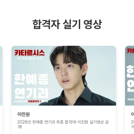
합격자 실기 영상
원
이승희
6년 한예종 연기과 최종 합격자! 이진원 실기영상 공
2025년 한예종 
개!