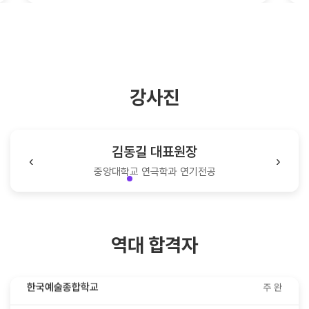
강사진
유현도 홍대점 대표원장
‹
›
중앙대학교 연극학과 연기전공
한국예술종합학교
00원
한국예술종합학교
00솜
역대 합격자
한국예술종합학교
주 완
한국예술종합학교
임채윤